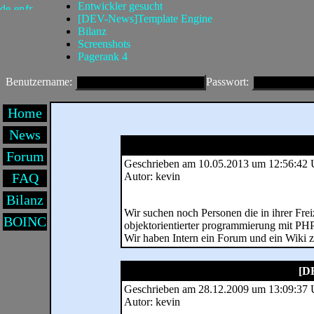
Entwickler gesucht
[DEV-News]Template Engine
Bilanz
Screenshots
Pagerank 4
Benutzername:
Passwort:
Home
News
Forum
Geschrieben am 10.05.2013 um 12:56:42 
FAQ
Autor: kevin
Bilanz
Wir suchen noch Personen die in ihrer Fre
BOINC
objektorientierter programmierung mit PHP
Wir haben Intern ein Forum und ein Wiki z
[D
Geschrieben am 28.12.2009 um 13:09:37 
Autor: kevin